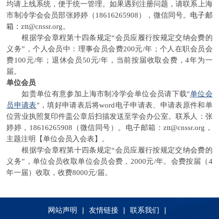
均请上线系统，便于统一管理。如果遇到注册问题，请联系上海
市制冷学会会员部张婷婷（
18616265908
），微信同号。
电子邮
箱：
ztt@cnssr.org。
根据学会章程第十四条规定“会员应履行按规定交纳会费的
义务”，
个人会员中：理事会员会费200元/年；个人在职会员会
费100元/年；退休会员50元/年，当前按届收取会费，4年为一
届。
单位会员
如贵单位有意参加上海市制冷学会单位会员请下载"
单位会
员申请表
"，填好申请表后
将word电子申请表、
申请表原件和单
位营业执照复印件盖公章后扫描发送至学会办公室。联系人：张
婷婷，18616265908（微信同号）。
电子邮箱：ztt@cnssr.org，
主题注明【单位会员入会表】。
根据学会章程第十四条规定“会员应履行按规定交纳会费的
义务”，单位会员收取单位会员会费，
2000元/年
。
会费按届（4
年一届）收取，收费8000元/届。
网站声明
|
友情链接
|
联系我们
|